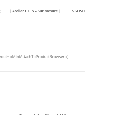
g
| Atelier C.u.b – Sur mesure |
ENGLISH
layout= »MiniAttachToProductBrowser »]