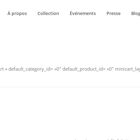
À propos
Collection
Événements
Presse
Blo
SHOP
t » default_category_id= »0″ default_product_id= »0″ minicart_