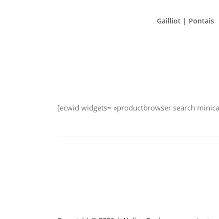
Aller
au
Gailliot | Pontais
contenu
[ecwid widgets= »productbrowser search minicar