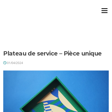
Aller
au
Menu
contenu
ÉTIQUETTE :
PLATEAU DE
SERVICE
Plateau de service – Pièce unique
01/04/2024