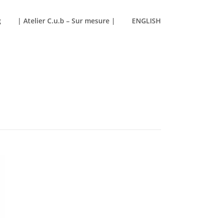
g
| Atelier C.u.b – Sur mesure |
ENGLISH