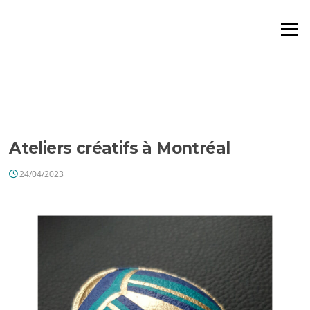
Aller
au
Menu
contenu
ÉTIQUETTE :
ATELIER
CRÉATIFS
Ateliers créatifs à Montréal
24/04/2023