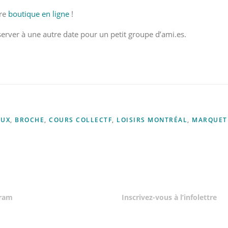
tre
boutique en ligne
!
server à une autre date pour un petit groupe d’ami.es.
OUX
,
BROCHE
,
COURS COLLECTF
,
LOISIRS MONTRÉAL
,
MARQUETE
gram
Inscrivez-vous à l’infolettre