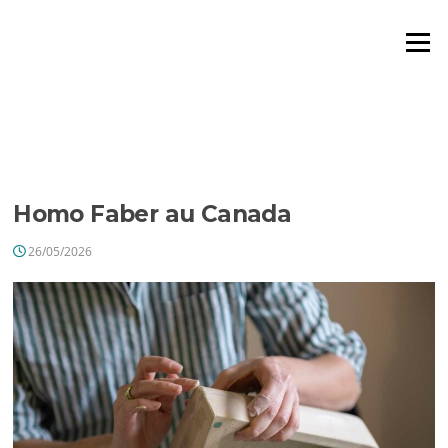
Aller
au
Menu
contenu
ÉTIQUETTE :
HOMO FABER
MONTRÉAL
Homo Faber au Canada
26/05/2026