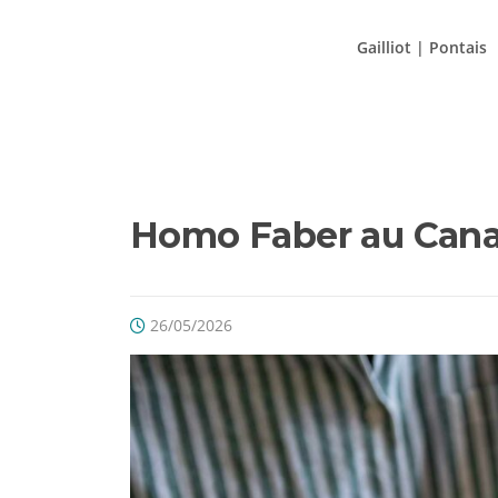
Aller
au
Gailliot | Pontais
contenu
Homo Faber au Can
26/05/2026