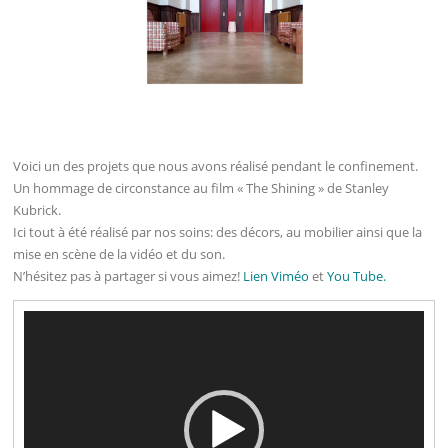
Voici un des projets que nous avons réalisé pendant le confinement.
Un hommage de circonstance au film « The Shining » de Stanley
Kubrick.
Ici tout à été réalisé par nos soins: des décors, au mobilier ainsi que la
mise en scène de la vidéo et du son.
N’hésitez pas à partager si vous aimez!
Lien Viméo
et
You Tube.
Lecteur
vidéo